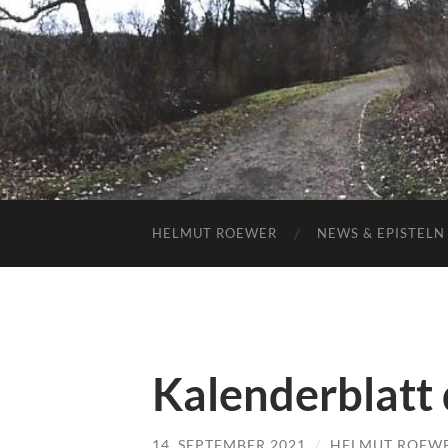
HELMUT ROEWER
NEWS & EPISTELN
Kalenderblatt 
14. SEPTEMBER 2021
/
HELMUT ROEW