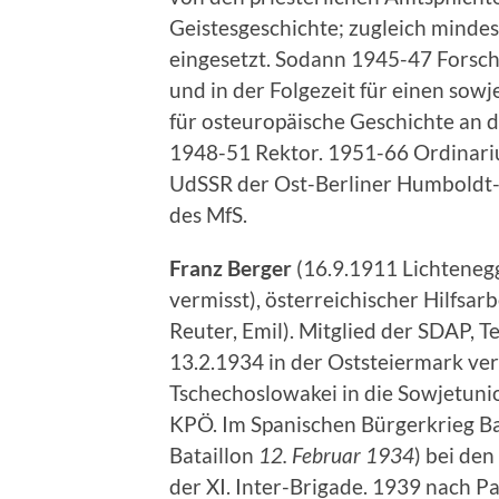
Geistesgeschichte; zugleich mindes
eingesetzt. Sodann 1945-47 Forschu
und in der Folgezeit für einen sow
für osteuropäische Geschichte an d
1948-51 Rektor. 1951-66 Ordinarius
UdSSR der Ost-Berliner Humboldt-U
des MfS.
Franz Berger
(16.9.1911 Lichteneg
vermisst), österreichischer Hilfsa
Reuter, Emil). Mitglied der SDAP,
13.2.1934 in der Oststeiermark ve
Tschechoslowakei in die Sowjetunion.
KPÖ. Im Spanischen Bürgerkrieg B
Bataillon
12. Februar 1934
) bei de
der XI. Inter-Brigade. 1939 nach Pa